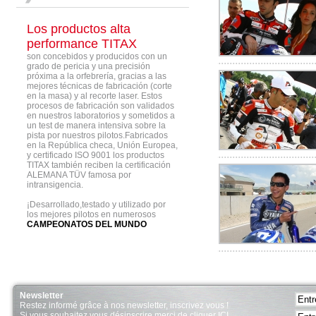
Los productos alta
performance TITAX
son concebidos y producidos con un
grado de pericia y una precisión
próxima a la orfebrería, gracias a las
mejores técnicas de fabricación (corte
en la masa) y al recorte laser. Estos
procesos de fabricación son validados
en nuestros laboratorios y sometidos a
un test de manera intensiva sobre la
pista por nuestros pilotos.Fabricados
en la República checa, Unión Europea,
y certificado ISO 9001 los productos
TITAX también reciben la certificación
ALEMANA TÜV famosa por
intransigencia.
¡Desarrollado,testado y utilizado por
los mejores pilotos en numerosos
CAMPEONATOS DEL MUNDO
Newsletter
Restez informé grâce à nos newsletter, inscrivez vous !
Si vous souhaitez vous désinscrire merci de cliquer ICI