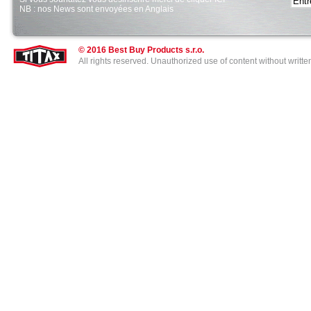
NB : nos News sont envoyées en Anglais
© 2016 Best Buy Products s.r.o.
All rights reserved. Unauthorized use of content without writt